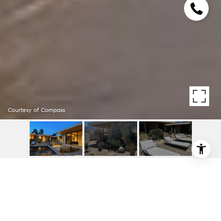
Courtesy of Compass
38894 TRINIDAD CIR
38894 Trinidad Cir, Palm Springs, CA